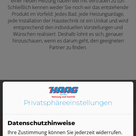
einer neuen Heizung haben viel mit Vertrauen zu tun.
Schließlich kennen weder Sie noch wir das entstehende
Produkt im Vorfeld: Jedes Bad, jede Heizungsanlage,
jede Installation der Haustechnik ist ein Unikat und wird
entsprechend den individuellen Vorstellungen und
Wünschen realisiert. Deshalb lohnt es sich, genauer
hinzuschauen, wenn es darum geht, den geeigneten
Partner zu finden.
Privatsphäre­einstellungen
Wenn Sie uns brauchen, sind wir
Datenschutzhinweise
schnell für Sie da. Wir betreuen
Ihre Zustimmung können Sie jederzeit widerrufen.