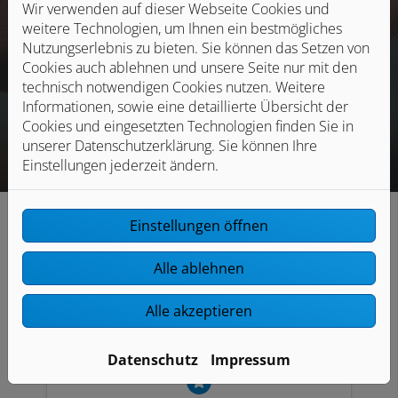
Gewerbe- und Privatkunden bei
Wir verwenden auf dieser Webseite Cookies und
weitere Technologien, um Ihnen ein bestmögliches
Bau, Sanierung und Wartung in
Nutzungserlebnis zu bieten. Sie können das Setzen von
und um Neckartailfingen.
Cookies auch ablehnen und unsere Seite nur mit den
technisch notwendigen Cookies nutzen. Weitere
Informationen, sowie eine detaillierte Übersicht der
Cookies und eingesetzten Technologien finden Sie in
unserer Datenschutzerklärung. Sie können Ihre
Einstellungen jederzeit ändern.
Einstellungen öffnen
Alle ablehnen
Gute Gründe für Haag Heizung und
Sanitär GmbH + Co. KG
Alle akzeptieren
Datenschutz
Impressum